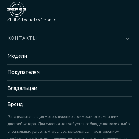
SERES ТрансТехСервис
КОНТАКТЫ
Адрес
Модели
Казань, пр-т Победы, 93к1
Покупателям
Отдел продаж
+7 (843) 210-39-45
Сервис
Владельцам
+7 (843) 558-22-74
Бренд
*Специальная акция – это снижение стоимости от компании-
дистрибьютера. Для участия не требуется соблюдение каких-либо
специальных условий. Чтобы воспользоваться предложением,
необходимо оформить покупку через одного из авторизованных