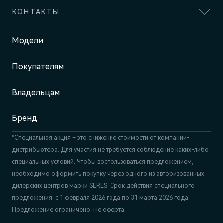
КОНТАКТЫ
Адрес
Модели
Казань, пр-т Победы, 93к1
Покупателям
Отдел продаж
+7 (843) 210-39-45
Сервис
Владельцам
+7 (843) 558-22-74
Бренд
*Специальная акция – это снижение стоимости от компании-
дистрибьютера. Для участия не требуется соблюдение каких-либо
специальных условий. Чтобы воспользоваться предложением,
необходимо оформить покупку через одного из авторизованных
дилерских центров марки SERES. Срок действия специального
предложения: с 1 февраля 2026 года по 31 марта 2026 года.
Предложение ограничено. Не оферта.