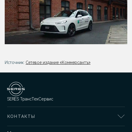
Источник:
Сетевое издание «Коммерсантъ»
SERES ТрансТехСервис
КОНТАКТЫ
Адрес