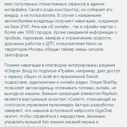
микс популярных отечественных сервисов в едином
интерфейсе. Своего рода конструктор, но собирает его
вендор, а не пользователь. В случае с названными
автомобилями владельцы получают навигацию, созданную
на базе 2ГИС. Речь как об онлайн-, так и офлайн-картах с
более чем 1000 городов. Кроме ожидаемой информации о
пробках, парковках, камерах и ограничениях скорости,
дорожных работах и ДТП, пользователям Navio на
территории Москвы обещан таймер смены сигнала
светофоров.
Помимо навигации в платформу интегрированы решения
«Сбера». Вход по подписке «Прайм», например, дает доступ
к сервису «Звук» со всей его музыкальной базой,
подкастами, аудиокнигами и онлайн-радио. Опция SberPay
позволяет автовладельцу оплачивать топливо онлайн, не
выходя из машины. Важным связующий элементом PlayAuto
является виртуальный ассистент «Салют», отвечающий за
голосовое управление мультимедиа. Авторы разработки
заверяют, что навыков встроенной нейросети GigaChat
хватит, чтобы справляться с маршрутами, звонками,
управлять музыкой без лишних касаний экрана и