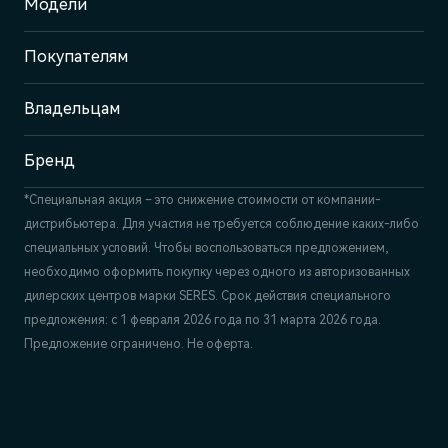
Модели
Казань, пр-т Победы, 93к1
Покупателям
Отдел продаж
+7 (843) 210-39-45
Сервис
Владельцам
+7 (843) 558-22-74
Бренд
*Специальная акция – это снижение стоимости от компании-
дистрибьютера. Для участия не требуется соблюдение каких-либо
специальных условий. Чтобы воспользоваться предложением,
необходимо оформить покупку через одного из авторизованных
дилерских центров марки SERES. Срок действия специального
предложения: с 1 февраля 2026 года по 31 марта 2026 года.
Предложение ограничено. Не оферта.