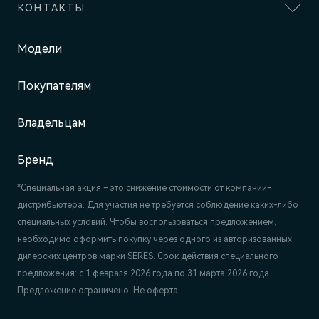
КОНТАКТЫ
Адрес
Модели
Казань, пр-т Победы, 93к1
Покупателям
Отдел продаж
+7 (843) 210-39-45
Сервис
Владельцам
+7 (843) 558-22-74
Бренд
*Специальная акция – это снижение стоимости от компании-
дистрибьютера. Для участия не требуется соблюдение каких-либо
специальных условий. Чтобы воспользоваться предложением,
необходимо оформить покупку через одного из авторизованных
дилерских центров марки SERES. Срок действия специального
предложения: с 1 февраля 2026 года по 31 марта 2026 года.
Предложение ограничено. Не оферта.