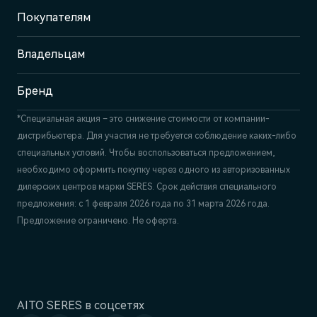
Покупателям
Отдел продаж
+7 (843) 210-39-45
Сервис
Владельцам
+7 (843) 558-22-74
Бренд
*Специальная акция – это снижение стоимости от компании-
дистрибьютера. Для участия не требуется соблюдение каких-либо
специальных условий. Чтобы воспользоваться предложением,
необходимо оформить покупку через одного из авторизованных
дилерских центров марки SERES. Срок действия специального
предложения: с 1 февраля 2026 года по 31 марта 2026 года.
Предложение ограничено. Не оферта.
AITO SERES в соцсетях