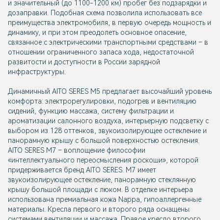
и значительный (до 1100-1200 км) пробег без подзарядки и
дозаправки. Подобная схема позволила использовать все
преимущества электромобиля, в первую очередь мощность и
динамику, и при этом преодолеть основное опасение,
связанное с электрическими транспортными средствами – в
отношении ограниченного запаса хода, недостаточной
развитости и доступности в России зарядной
инфраструктуры.
Динамичный AITO SERES M5 предлагает высочайший уровень
комфорта: электрорегулировки, подогрев и вентиляцию
сидений, функцию массажа, систему фильтрации и
ароматизации салонного воздуха, интерьерную подсветку с
выбором из 128 оттенков, звукоизолирующее остекление и
панорамную крышу с большой поверхностью остекления.
AITO SERES M7 – воплощение философии
«интеллектуального переосмысления роскоши», которой
придерживается бренд AITO SERES. М7 имеет
звукоизолирующее остекление, панорамную стеклянную
крышу большой площади с люком. В отделке интерьера
использована премиальная кожа Nappa, гипоаллергенные
материалы. Кресла первого и второго ряда оснащены
системами вентиляции и массажа. Правое кресло второго