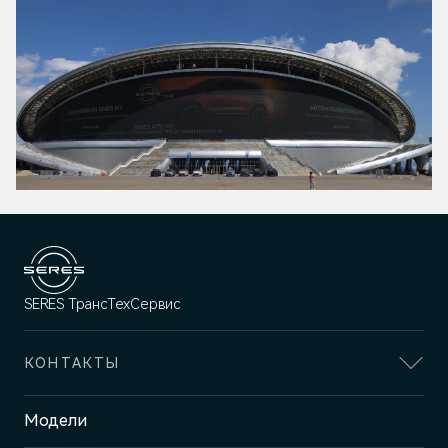
SERES ТрансТехСервис
КОНТАКТЫ
Адрес
Модели
Казань, пр-т Победы, 93к1