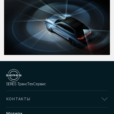
SERES ТрансТехСервис
КОНТАКТЫ
Адрес
Модели