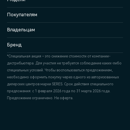
Казань, пр-т Победы, 93к1
Покупателям
Отдел продаж
+7 (843) 210-39-45
Сервис
Владельцам
+7 (843) 558-22-74
Бренд
*Специальная акция – это снижение стоимости от компании-
дистрибьютера. Для участия не требуется соблюдение каких-либо
специальных условий. Чтобы воспользоваться предложением,
необходимо оформить покупку через одного из авторизованных
дилерских центров марки SERES. Срок действия специального
предложения: с 1 февраля 2026 года по 31 марта 2026 года.
Предложение ограничено. Не оферта.