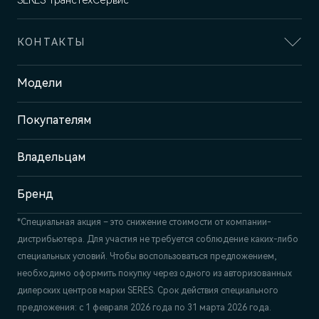
SERES ТрансТехСервис
КОНТАКТЫ
Адрес
Модели
Казань, пр-т Победы, 93к1
Покупателям
Отдел продаж
+7 (843) 210-39-45
Сервис
Владельцам
+7 (843) 558-22-74
Бренд
*Специальная акция – это снижение стоимости от компании-
дистрибьютера. Для участия не требуется соблюдение каких-либо
специальных условий. Чтобы воспользоваться предложением,
необходимо оформить покупку через одного из авторизованных
дилерских центров марки SERES. Срок действия специального
предложения: с 1 февраля 2026 года по 31 марта 2026 года.