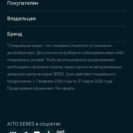
Покупателям
Отдел продаж
+7 (843) 210-39-45
Сервис
Владельцам
+7 (843) 558-22-74
Бренд
*Специальная акция – это снижение стоимости от компании-
дистрибьютера. Для участия не требуется соблюдение каких-либо
специальных условий. Чтобы воспользоваться предложением,
необходимо оформить покупку через одного из авторизованных
дилерских центров марки SERES. Срок действия специального
предложения: с 1 февраля 2026 года по 31 марта 2026 года.
Предложение ограничено. Не оферта.
AITO SERES в соцсетях