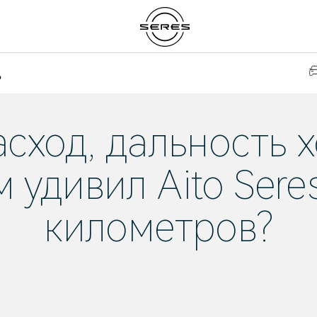
д
сход, дальность х
м удивил Aito Sere
километров?