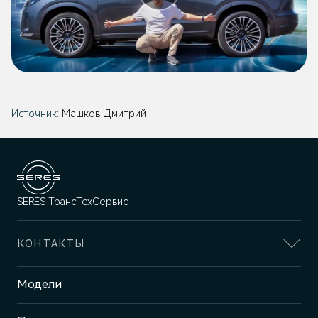
Источник:
Машков Дмитрий
SERES ТрансТехСервис
КОНТАКТЫ
Адрес
Модели
Казань, пр-т Победы, 93к1