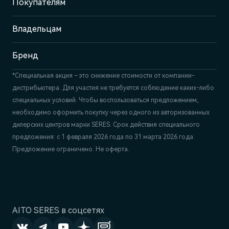
Покупателям
Отдел продаж
+7 (843) 210-39-45
Сервис
Владельцам
+7 (843) 558-22-74
Бренд
*Специальная акция – это снижение стоимости от компании-
дистрибьютера. Для участия не требуется соблюдение каких-либо
специальных условий. Чтобы воспользоваться предложением,
необходимо оформить покупку через одного из авторизованных
дилерских центров марки SERES. Срок действия специального
предложения: с 1 февраля 2026 года по 31 марта 2026 года.
Предложение ограничено. Не оферта.
AITO SERES в соцсетях