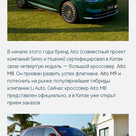
В начале этого года бренд Aito (совместный проект
компаний Seres и Huawei) сертифицировал в Китае
свою четвертую модель — большой кроссовер
Aito
M8
. Он призван развить успех флагмана
Aito M9
и
потеснить на рынке популярнейшие гибриды
компании Li Auto. Сейчас кроссовер Aito M8
представлен официально, а в Китае уже открыт
прием заказов.