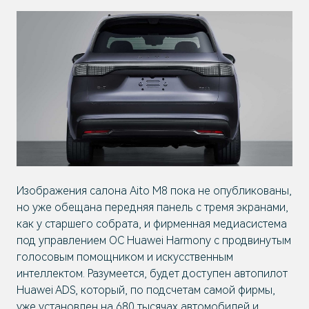
Изображения салона Aito M8 пока не опубликованы,
но уже обещана передняя панель с тремя экранами,
как у старшего собрата, и фирменная медиасистема
под управлением ОС Huawei Harmony с продвинутым
голосовым помощником и искусственным
интеллектом. Разумеется, будет доступен автопилот
Huawei ADS, который, по подсчетам самой фирмы,
уже установлен на 680 тысячах автомобилей и