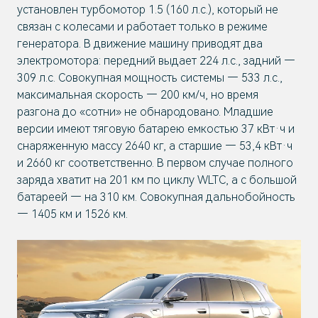
установлен турбомотор 1.5 (160 л.с.), который не
связан с колесами и работает только в режиме
генератора. В движение машину приводят два
электромотора: передний выдает 224 л.с., задний —
309 л.с. Совокупная мощность системы — 533 л.с.,
максимальная скорость — 200 км/ч, но время
разгона до «сотни» не обнародовано. Младшие
версии имеют тяговую батарею емкостью 37 кВт·ч и
снаряженную массу 2640 кг, а старшие — 53,4 кВт·ч
и 2660 кг соответственно. В первом случае полного
заряда хватит на 201 км по циклу WLTC, а с большой
батареей — на 310 км. Совокупная дальнобойность
— 1405 км и 1526 км.