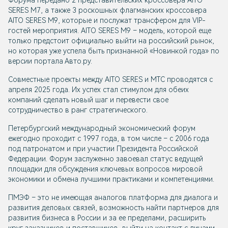
Форума передано 2 представительских кроссовера AITO
SERES М7, а также 3 роскошных флагманских кроссовера
AITO SERES М9, которые и послужат трансфером для VIP-
гостей мероприятия. AITO SERES М9 – модель, которой еще
только предстоит официально выйти на российский рынок,
но которая уже успела быть признанной «Новинкой года» по
версии портала Авто.ру.
Совместные проекты между AITO SERES и МТС проводятся с
апреля 2025 года. Их успех стал стимулом для обеих
компаний сделать новый шаг и перевести свое
сотрудничество в ранг стратегического.
Петербургский международный экономический форум
ежегодно проходит с 1997 года, в том числе – с 2006 года
под патронатом и при участии Президента Российской
Федерации. Форум заслуженно завоевал статус ведущей
площадки для обсуждения ключевых вопросов мировой
экономики и обмена лучшими практиками и компетенциями.
ПМЭФ – это не имеющая аналогов платформа для диалога и
развития деловых связей, возможность найти партнеров для
развития бизнеса в России и за ее пределами, расширить