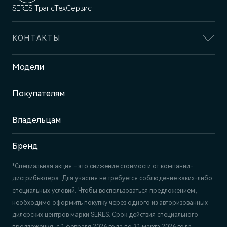
SERES ТрансТехСервис
КОНТАКТЫ
Адрес
Модели
Казань, пр-т Победы, 93к1
Покупателям
Отдел продаж
+7 (843) 210-39-45
Сервис
Владельцам
+7 (843) 558-22-74
Бренд
*Специальная акция – это снижение стоимости от компании-
дистрибьютера. Для участия не требуется соблюдение каких-либо
специальных условий. Чтобы воспользоваться предложением,
необходимо оформить покупку через одного из авторизованных
дилерских центров марки SERES. Срок действия специального