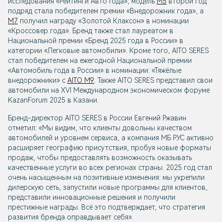
исследования «Рейтинги Авто Года», модель
M5
второй год
подряд стала победителем премии «Внедорожник года», а
M7
получил награду «Золотой Клаксон» в номинации
«Кроссовер года». Бренд также стал лауреатом в
Национальной премии «Бренд 2025 года в России» в
категории «Легковые автомобили». Кроме того, AITO SERES
стал победителем на ежегодной Национальной премии
«Автомобиль года в России» в номинации: «Тяжёлые
внедорожники» с
AITO M9
. Также AITO SERES представил свои
автомобили на XVI Международном экономическом форуме
KazanForum 2025 в Казани.
Бренд-директор AITO SERES в России Евгений Ржавин
отметил: «Мы видим, что клиенты довольны качеством
автомобилей и уровнем сервиса, а компания МБ РУС активно
расширяет географию присутствия, пробуя новые форматы
продаж, чтобы предоставлять возможность оказывать
качественные услуги во всех регионах страны. 2025 год стал
очень насыщенным на позитивные изменения: мы укрепили
дилерскую сеть, запустили новые программы для клиентов,
представили инновационные решения и получили
престижные награды. Всё это подтверждает, что стратегия
развития бренда оправдывает себя».