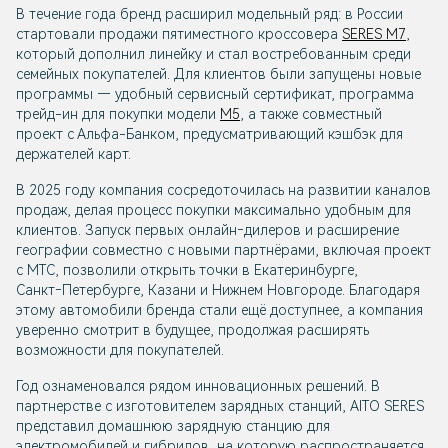
В течение года бренд расширил модельный ряд: в России
стартовали продажи пятиместного кроссовера
SERES M7
,
который дополнил линейку и стал востребованным среди
семейных покупателей. Для клиентов были запущены новые
программы — удобный сервисный сертификат, программа
трейд-ин для покупки модели
M5
, а также совместный
проект с Альфа-Банком, предусматривающий кэшбэк для
держателей карт.
В 2025 году компания сосредоточилась на развитии каналов
продаж, делая процесс покупки максимально удобным для
клиентов. Запуск первых онлайн‑дилеров и расширение
географии совместно с новыми партнёрами, включая проект
с МТС, позволили открыть точки в Екатеринбурге,
Санкт‑Петербурге, Казани и Нижнем Новгороде. Благодаря
этому автомобили бренда стали ещё доступнее, а компания
уверенно смотрит в будущее, продолжая расширять
возможности для покупателей.
Год ознаменовался рядом инновационных решений. В
партнерстве с изготовителем зарядных станций, AITO SERES
представил домашнюю зарядную станцию для
электромобилей и гибридов, на которую распространяется