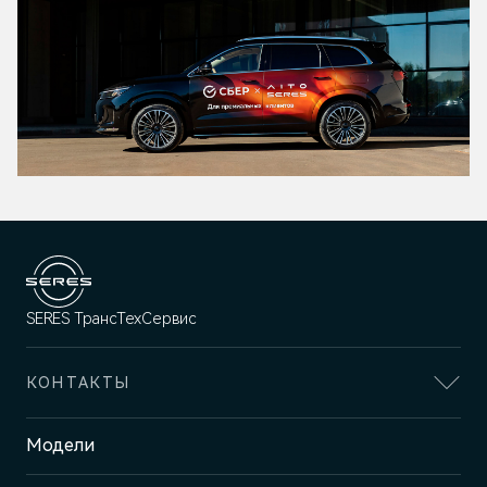
SERES ТрансТехСервис
КОНТАКТЫ
Адрес
Модели
Казань, пр-т Победы, 93к1