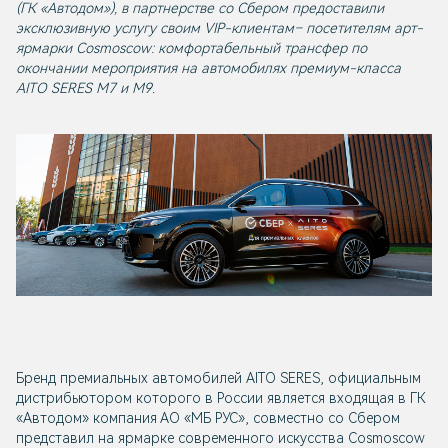
(ГК «Автодом»), в партнерстве со Сбером предоставили
эксклюзивную услугу своим VIP-клиентам– посетителям арт-
ярмарки Cosmoscow: комфортабельный трансфер по
окончании мероприятия на автомобилях премиум-класса
AITO SERES M7 и M9.
Бренд премиальных автомобилей AITO SERES, официальным
дистрибьютором которого в России является входящая в ГК
«Автодом» компания АО «МБ РУС», совместно со Сбером
представил на ярмарке современного искусства Cosmoscow