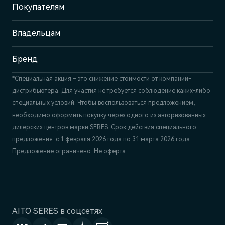
Покупателям
Отдел продаж
+7 (843) 210-39-45
Сервис
Владельцам
+7 (843) 558-22-74
Бренд
*Специальная акция – это снижение стоимости от компании-
дистрибьютера. Для участия не требуется соблюдение каких-либо
специальных условий. Чтобы воспользоваться предложением,
необходимо оформить покупку через одного из авторизованных
дилерских центров марки SERES. Срок действия специального
предложения: с 1 февраля 2026 года по 31 марта 2026 года.
Предложение ограничено. Не оферта.
AITO SERES в соцсетях