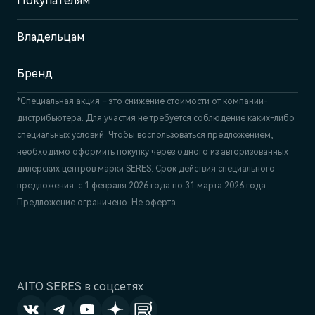
Покупателям
Отдел продаж
+7 (843) 210-39-45
Сервис
Владельцам
+7 (843) 558-22-74
Бренд
*Специальная акция – это снижение стоимости от компании-
дистрибьютера. Для участия не требуется соблюдение каких-либо
специальных условий. Чтобы воспользоваться предложением,
необходимо оформить покупку через одного из авторизованных
дилерских центров марки SERES. Срок действия специального
предложения: с 1 февраля 2026 года по 31 марта 2026 года.
Предложение ограничено. Не оферта.
AITO SERES в соцсетях