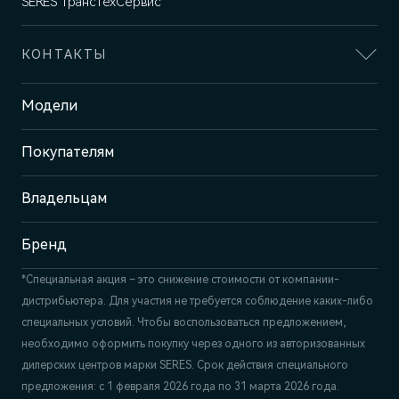
SERES ТрансТехСервис
КОНТАКТЫ
Адрес
Модели
Казань, пр-т Победы, 93к1
Покупателям
Отдел продаж
+7 (843) 210-39-45
Сервис
Владельцам
+7 (843) 558-22-74
Бренд
*Специальная акция – это снижение стоимости от компании-
дистрибьютера. Для участия не требуется соблюдение каких-либо
специальных условий. Чтобы воспользоваться предложением,
необходимо оформить покупку через одного из авторизованных
дилерских центров марки SERES. Срок действия специального
предложения: с 1 февраля 2026 года по 31 марта 2026 года.